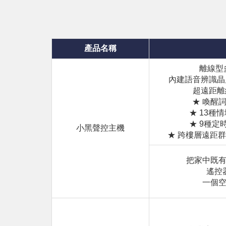
產品名稱
離線型
內建語音辨識晶片
超遠距離
★ 喚醒
★ 13種
★ 9種定
小黑聲控主機
★ 跨樓層遠距群
把家中既有
遙控
一個空