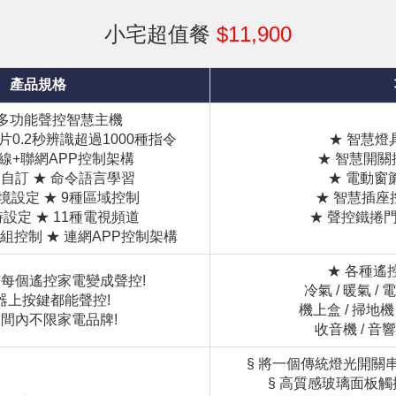
小宅超值餐
$11,900
產品規格
多功能聲控智慧主機
0.2秒辨識超過1000種指令
★ 智慧燈具
線+聯網APP控制架構
★ 智慧開關控
詞自訂 ★ 命令語言學習
★ 電動窗簾
情境設定 ★ 9種區域控制
★ 智慧插座
時設定 ★ 11種電視頻道
★ 聲控鐵捲門
組控制 ★ 連網APP控制架構
★ 各種
每個遙控家電變成聲控!
冷氣 / 暖氣 /
器上按鍵都能聲控!
機上盒 / 掃地機
間內不限家電品牌!
收音機 / 音響
§ 將一個傳統燈光開關
§ 高質感玻璃面板