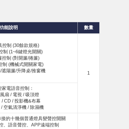
功能說明
數量
控制 (30餘款規格)
制 (1~6鍵燈光開關)
控制 (對開簾/捲簾)
控制 (機械式開關家電)
/遮陽簾/升降桌/推窗機
1
遙控家電語音控制：
 電風扇 / 電視 / 吸頂燈
 / CD / 投影機&布幕
 / 空氣清淨機 / 除濕機
串接的十幾個普通燈具變聲控開關
觸控、語音聲控、APP遠端控制